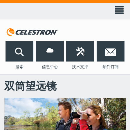
天
文
科
技
󰀭


搜索
信息中心
技术支持
邮件订阅
双筒望远镜