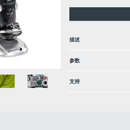
描述
+放大倍数：10倍、60倍、200倍
参数
+130万像素内置数码相机
+顶部与底部的LED照明灯
+直径82毫米（3.2英寸）
放大倍数：10倍、60倍、200倍
+带双旋钮的细准调焦座
支持
130万像素内置数码相机
+USB 2.0连接线 Ulead照片处理
顶部与底部的LED照明灯
+内附8片标本，4片空载玻片，
直径82毫米（3.2英寸）
使用说明书
带双旋钮的细准调焦座
USB 2.0连接线 Ulead照片处理软
内附8片标本，4片空载玻片，镊