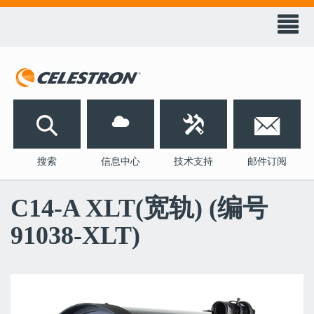
天
文
科
技
󰀭


搜索
信息中心
技术支持
邮件订阅
C14-A XLT(宽轨) (编号
91038-XLT)