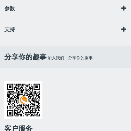
参数
光学系统：施密特-卡塞格林系统
支持
口径：356mm(14")
焦距：3910mm
焦比：11
使用说明书
寻星镜：9x50
目镜：40mm(98x) -2"
分享你的趣事
加入我们，分享你的趣事
天顶镜：2"
光学镀膜：StarBright XLT
客户服务