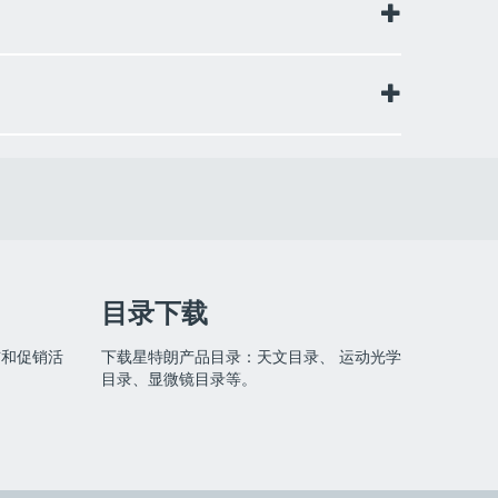
目录下载
.57角秒（道氏极限）
布和促销活
下载星特朗产品目录：天文目录、 运动光学
目录、显微镜目录等。
.77%（面积）