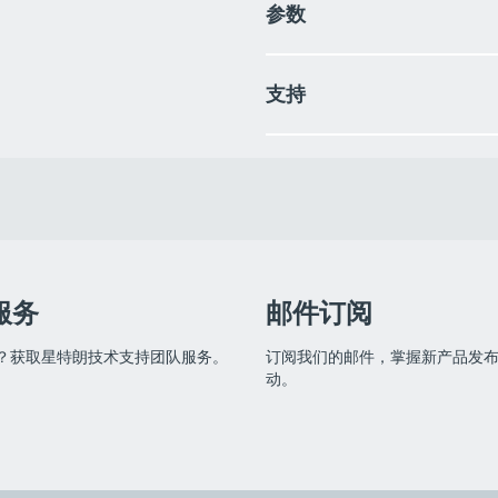
参数
光学设计：施密特-卡塞格林式
支持
口径：203毫米
焦距：2000毫米
焦比：f/10
使用说明书
目镜/倍率：25毫米/81倍
寻星镜：6x30
天顶镜：1.25寸
镜筒材料：铝
最高有效放大倍率：480倍
最低有效放大倍率：29倍
极限星等：14等
服务
邮件订阅
分辨率：0.69角秒（瑞利极限）/0
聚光力：人眼的843倍
？获取星特朗技术支持团队服务。
订阅我们的邮件，掌握新产品发
副镜遮挡：64毫米
动。
副镜遮挡百分比：31%（直径）/9
光学镀膜：StarBright XLT镀膜
镜筒长度：432毫米
镜筒重量：5.67千克
鸠尾板：LOSMANDY D型
托架