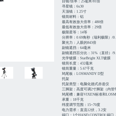
目镜/倍率：25毫米/81倍
寻星镜：6x30
天顶镜：1.25寸
镜筒材料：铝
最高有效放大倍率：480倍
最低有效放大倍率：29倍
极限星等：14等
分辨率：0.69角秒（瑞利极限）/0
聚光力：人眼的843倍
副镜遮挡：64毫米
副镜遮挡百分比：31%（直径）/9
光学镀膜：StarBright XLT镀膜
镜筒长度：432毫米
镜筒重量：5.67千克
鸠尾板：LOSMANDY D型
托架
托架类型：电脑化德式赤道仪
三脚架：高度可调2寸脚架（内管
鸠尾槽：兼容VIXEN标准和LOSM
承重：18千克
纬度调节范围：15~70度
电力需求：直流12伏，3.2安
端口：1个HAND CONTROL端口，