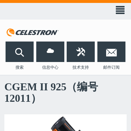
天
文
科
技
󰀭


搜索
信息中心
技术支持
邮件订阅
CGEM II 925（编号
12011）