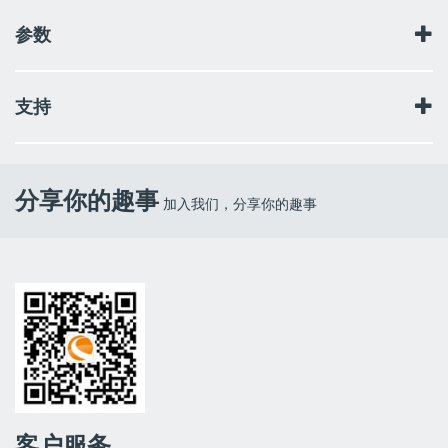
参数
光学设计：施密特-卡塞格林式
支持
口径：234.9毫米
焦距：2350毫米
焦比：f/10
使用说明书
目镜/倍率：25毫米/94倍
寻星镜：6x30
分享你的趣事
加入我们，分享你的趣事
天顶镜：1.25寸
镜筒材料：铝
最高有效放大倍率：555倍
最低有效放大倍率：34倍
极限星等：14.4等
分辨率：0.59角秒（瑞利极限）/0.49角秒（道氏极限）
聚光力：人眼的1127倍
副镜遮挡：85毫米
副镜遮挡百分比：36%（直径）/13%（面积）
光学镀膜：StarBright XLT镀膜
镜筒长度：559毫米
镜筒重量：9.07千克
客户服务