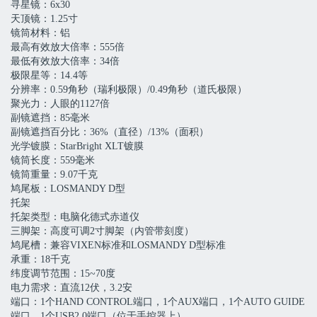
寻星镜：6x30
天顶镜：1.25寸
镜筒材料：铝
最高有效放大倍率：555倍
最低有效放大倍率：34倍
极限星等：14.4等
分辨率：0.59角秒（瑞利极限）/0.49角秒（道氏极限）
聚光力：人眼的1127倍
副镜遮挡：85毫米
副镜遮挡百分比：36%（直径）/13%（面积）
光学镀膜：StarBright XLT镀膜
镜筒长度：559毫米
镜筒重量：9.07千克
鸠尾板：LOSMANDY D型
托架
托架类型：电脑化德式赤道仪
三脚架：高度可调2寸脚架（内管带刻度）
鸠尾槽：兼容VIXEN标准和LOSMANDY D型标准
承重：18千克
纬度调节范围：15~70度
电力需求：直流12伏，3.2安
端口：1个HAND CONTROL端口，1个AUX端口，1个AUTO GUIDE
端口，1个USB2.0端口（位于手控器上）