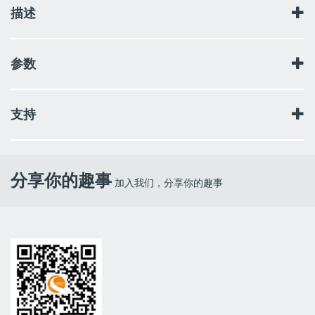
描述
参数
光学系统：屋脊棱镜系统
支持
口径：42mm
放大倍率：8倍
视野角：6.5度
使用说明书
出瞳直径：5.2毫米
出瞳距离：17.6毫米
分享你的趣事
加入我们，分享你的趣事
棱镜材质：BK7
镀膜：全镀膜
防水性能：生活防水