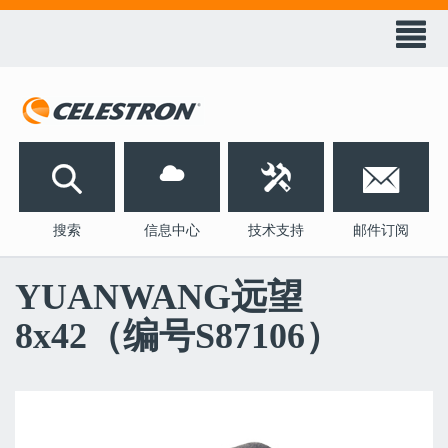
天
文
科
技
󰀭


搜索
信息中心
技术支持
邮件订阅
YUANWANG远望
8x42（编号S87106）