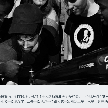
公务员的工作日碰面。到了晚上，他们是社区活动家和天文爱好者。几个朋友们
又一次地做了......每一次见证一位路人第一次看到土星，木星，月