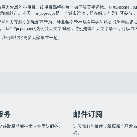
着巨大梦想的小项目。该项目渴望在每个街区放置望远镜。在Awesome Found
纽约市。今天，＃popscope是一个城市运动，旨在解决有关社区参与，
背景的人互相交流和相互学习。并非每个学生都有平等的机会成为宇航员
我们#popscope认为公共天文学编程，特别是弹出天文学事件，可以
pe，我们希望将更多人聚集在一起。
服务
邮件订阅
？获取星特朗技术支持团队服务。
订阅我们的邮件，掌握新产品发
动。